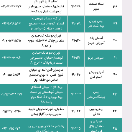
استان البرز،شهر نظر
تسلا صنعت
38
99-138
آباد،شهرک صنعتی سپهر،بلوار
09903636376
سپهر
اردیبهشت شرقی،پلاک 60
اراک - میدان شریعتی -
ایمن پویان
39
99-139
ابتدای کوچه ناهید - مجتمع
09121898513
بهداشت کار
ناهید - طبقه 5 - واحد 10
تهران-یوسف آباد-میدان
آسمان بلند
40
99-140
سلماس-پلاک 33-طبقه سوم-
09120531565
آموزش هرمز
واحد 8
تهران-سوهانک-خیابان
41
اسپریس پرتو
99-141
کوهسار-خیابان حسینی-بن
09127003086
بست دریا-پلاک 12-برج A
مازندران-آمل-ابتدای خیابان
آذران جوش
42
99-142
شیخ فضل اله نوری-مجتمع
09111155569
گستر آمل
الماس نور-طبقه اول
پرند-فاز 2-میدان استقلال-
ایمن
خیابان کوهستان-بن بست
09352838679
99-143
43
پیشگامان بارز
پونه-ورودی A2-طبقه دوم-
واحد 88
ایمنی بهین
اصفهان، شهرضا،خیابان شهید
09133210398
99-144
44
تلاش
مطهری،جنب گاراژ زمانی
تولیدی و
صنعتی زلال
رشت-جاده لاکان-بین سی ان
09111315328
99-145
45
آب گستر
جی و پاسگاه لاکان