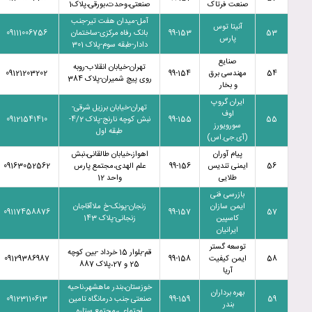
صنعت فرتاک
صنعتی،وحدت،بورقی،پلاک1
آمل-میدان هفت تیر-جنب
آنیتا توس
53
99-153
بانک رفاه مرکزی-ساختمان
09111006756
پارس
دادار-طبقه سوم-پلاک 301
صنایع
تهران-خیابان انقلاب-روبه
54
مهندسی برق
99-154
09121203202
روی پیچ شمیران-پلاک 384
و بخار
ایران گروپ
تهران-خیابان برزیل شرقی-
اوف
55
99-155
نبش کوچه نارنج-پلاک 4/2-
09121541410
سورویورز
طبقه اول
(آی.جی.اس)
پیام آوران
اهواز،خیابان طالقانی،نبش
56
ایمنی تندیس
99-156
علم الهدی،مجتمع پارس
09163052562
طلایی
واحد 12
بازرسی فنی
ایمن سازان
زنجان-پونک-خ ملاآقاجان
09117458876
99-157
57
کاسپین
زنجانی-پلاک 143
ایرانیان
توسعه گستر
قم-بلوار 15 خرداد -بین کوچه
58
ایمن کیفیت
99-158
09129386987
25 و 27،پلاک 887
آریا
خوزستان،بندر ماهشهر،ناحیه
بهره برداران
59
99-159
صنعتی جنب درمانگاه تامین
09123110613
بندر
اجتماعی،مجتمع ستاره