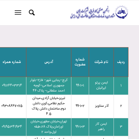
شماره
ردیف
نام شرکت
آدرس
شماره همراه
عضویت
کرج–رجایی شهر– فاز2–بلوار
ایمن پرتو
1
99-101
جمهوری اسلامی–کوچه
09126403314
ایرانیان
احمد سلطانی– پلاک 46
تبریز،خیابان آزادی،میدان
حکیم نظامی،کوی دانش
2
آذر ستاویز
99-102
09308667075
دوم،ساختمان دانش پلاک
4.5
تهران،خیابان مطهری،خیابان
ایمن کار
3
99-103
اورامان،پلاک 28،طبقه
09195341934
راهبر
اول،واحد 2