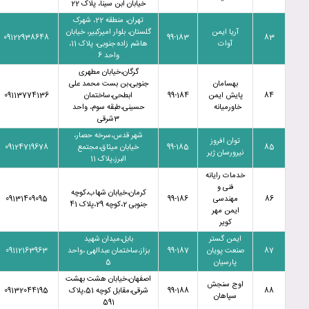
خیابان ابن سینا، پلاک 22
تهران، منطقه 22، شهرک
آریا ایمن
گلستان، بلوار امیرکبیر، خیابان
09122938648
99-183
83
آوات
هاشم زاده جنوبی، پلاک 11،
واحد 6
گرگان،خیابان مطهری
بهسامان
جنوبی،بن بست محمد علی
84
پایش ایمن
99-184
ابطحی،ساختمان
09113774136
خاورمیانه
حسینی،طبقه سوم، واحد
3شرقی
شهر قدس،سرخه حصار،
توان افروز
85
99-185
خیابان میثاق،مجتمع
09124719678
نیرورسان ژیر
البرز،پلاک 11
خدمات رایانه
فنی و
کرمان،خیابان شهاب،کوچه
86
مهندسی
99-186
09131409095
جنوبی 2،کوچه 29،پلاک 41
ایمن مهر
کویر
ایمن گستر
بابل،میدان شهید
87
صنعت پویان
99-187
بزاز،ساختمان عبدالهی ،واحد
09112163963
پارسیان
5
اصفهان،خیابان هشت بهشت
اوج سنجش
88
99-188
شرقی،مقابل کوچه 51،پلاک
09132044195
سپاهان
591