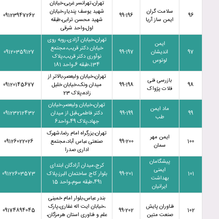
تهران،تهرانسر غربی،خیابان
سلامت گران
شهید یوسف پندیار،خیابان
09123947262
99-196
96
ایمن ساز آریا
شهید محسن ترابی،طبقه
اول،واحد شرقی
تهران،خیابان آزادی،روبه روی
ایمن
خیابان دکتر قریب،مجتمع
97
اندیشان
99-197
09120359127
نوآوری دکتر قریب،پلاک
لوتوس
134،طبقه 6،واحد 181
تهران،خیابان ولیعصر،بالاتر از
بازرسی فنی
98
99-198
میدان ونک،خیابان خلیل
09120145677
فلات پژواک
زاده،پلاک 23
تهران،خیابان ولیعصر،خیابان
ماد ایمن
99
99-199
دکتر فاطمی،قبل از میدان
09123212432
طب
جهاد،پلاک 49،واحد6
تهران،یزرگراه امام رضا،شهرک
ایمن مهر
100
99-200
صنعتی عباس آباد،مجتمع
09126022026
سمان
اداری صدرا
پیشگامان
کرج،میدان آزادگان ابتدای
ایمنی
101
99-201
بلوار کاج ساختمان البرز،پلاک
09122603573
بهداشت
491،طبقه سوم،واحد 15
ایرانیان
بندر عباس،بلوار امام خمینی
فناوران پایش
،خیابان ایت اله غفاری،پارک
09174894045
99-202
102
صنعت متین
علم و فناوری استان هرمزگان،