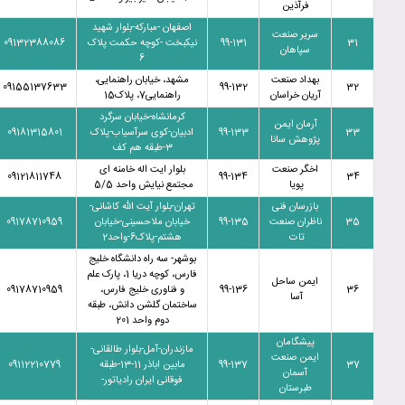
فرآذین
اصفهان -مبارکه-بلوار شهید
سریر صنعت
31
99-131
نیکبخت -کوچه حکمت پلاک
09132388086
سپاهان
6
بهداد صنعت
مشهد، خیابان راهنمایی،
09155137633
99-132
32
آریان خراسان
راهنمایی7، پلاک15
کرمانشاه-خیابان سرگرد
آرمان ایمن
33
99-133
ادبیان-کوی سرآسیاب-پلاک
09181315801
پژوهش سانا
3-طبقه هم کف
اخگر صنعت
بلوار ایت اله خامنه ای
09121811748
99-134
34
پویا
مجتمع نیایش واحد 5/5
بازرسان فنی
تهران-بلوار آیت الله کاشانی-
35
ناظران صنعت
99-135
خیابان ملاحسینی-خیابان
09178710959
تات
هشتم-پلاک6-واحد2
بوشهر- سه راه دانشگاه خلیج
فارس، کوچه دریا 1، پارک علم
ایمن ساحل
36
99-136
و فناوری خلیج فارس،
09178710959
آسا
ساختمان گلشن دانش، طبقه
دوم واحد 201
پیشگامان
مازندران-آمل-بلوار طالقانی-
ایمن صنعت
37
99-137
مابین اباذر 11-13-طبقه
09112210779
آسمان
فوقانی ایران رادیاتور-
طبرستان