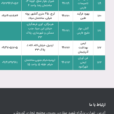
شیراز، بلوار صلح، کوچه 3،
119
تاسیسات
99-219
09339616053
ساختمان رضا، واحد 6
فارس
بهبود فرآیند
کرج، 45 متری گلشهر، پونه
09124022836
99-220
120
طنین
شرقی، ساختمان میلاد
هرمزگان، کوی فرهنگیان،
آتش مهار
خیابان ابن سینا، جنب
99-221
121
خلیج فارس
مسکن و شهرسازی، پلاک
33
ایمن
اردبیل، خیابان لاله، لاله 1،
122
بهداشت
99-222
09147051205
پلاک 33
آذربایجان
فن آوران
ارومیه،خیام جنوبی،ساختمان
123
ایمنی
99-223
09141397981
خیام، طبقه 5، واحد 15
شهرآسود
ارتباط با ما
آدرس :تهران، بزرگراه شهید ستاری، روبروی مجتمع تجاری کوروش،