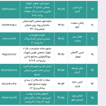
خوزستان، اهواز، شهرک
چتر ایمن
صنعتی شماره 4، مجتمع
09166173720
99-189
89
گستر
فناوری کسب و کار، طبقه2،
واحد 302
ساوه،شهر صنعتی کاوه،خیابان
پالش صنعت
90
99-190
جانبازان،روبه روی خیابان
09129382501
کاوه
ششم،پلاک 64
تهران،سهروردی
هلال سبز
91
99-191
شمالی،خیابان آپادانا،پلاک
09121106889
صنعت
120،واحد 4
مشهد،جاده سنتو،جنب فاز 2
ایمن آگاهان
شهرک صنعتی طوس،شهرک
09151282182
99-192
92
نوبهار
بیوتکنولوژیی صنایع غذایی
برتر،واحد 2/107
استان فارس-شهرستان لامرد-
توان توسعه
93
99-193
میدان امام خمینی-خیابان
09173833817
آرمان
بسیج
سعادت آباد،بالاتر از میدان
ایمن سازه
94
99-194
بهرود،مجتمع علوم
09121362043
وزین
پزشکی،برج c2
اصفهان،هشت بهشت
ایمنی برق
95
99-195
غربی،بین ملک و گلزار،نبش
09133017289
فریدون شهر
کوچه 13،پلاک 88،واحد1