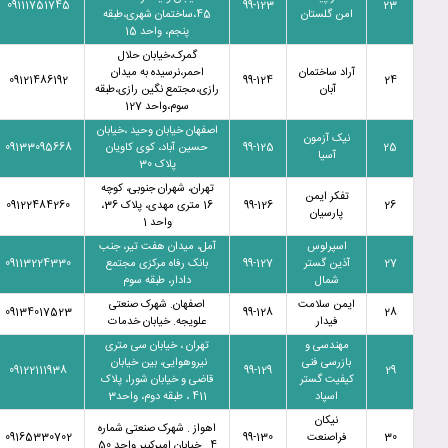
09111751745
99-123
23
امن گلستان
45،ساختمان شهری،طبقه
پنجم، واحد 15
گمرک،خیابان حلال
آراد ساختمان
احمر،نرسیده به میدان
09121486192
99-124
24
آبان
رازی،مجتمع نگین رازی،طبقه
سوم،واحد 127
اصفهان خیابان وحید ،خیابان
نیک آزمون
25
99-125
حسین آباد، کوی کاویان
09133095668
آسیا
پلاک 30
تهران، شهران جنوبی، کوچه
تفکر ایمن
26
99-126
16 متری مهدی، پلاک 36،
09122484260
پارسیان
واحد 1
اسپرلوس
آمل، میدان هفت تیر، جنب
27
آذین گستر
99-127
بانک رفاه مرکزی مجتمع
09113224330
شمال
دادار، طبقه سوم
ایمن سلامت
اصفهان. شهرک صنعتی
09134017523
99-128
28
فیدار
علویجه. خیابان خدمات
مهندسی و
تهران ، خیابان سی متری
بازرسی فنی
نیروهوایی، بین خیابان
09122111938
99-129
29
کیفیت گستر
قاضی و خیابان شورا، پلاک
اسپاد
411 ، طبقه دوم، واحد3
نیکان
اهواز . شهرک صنعتی شماره
30
فراصنعت
99-130
09165330702
4 . خیابان امیرکبیر واحد 50