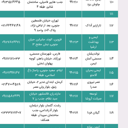
110
99-210
جنب هایپر فامیلی، ساختمان
09131514645
چاوش یزد
شالیز، طبقه 4
111
تهران، خیابان فلسطین
112
تارازنیر آداک
99-212
جنوبی، بعد از لبافی نژاد،
021-66467148
پلاک 106، واحد 9
ایمنی و
قزوین، الوند، جابرابن حیان
113
بهداشت
99-213
09127826671
جنوبی، نبش مفتح 3
ارشیا
نواندیشان
فارس، شهرستان ممسنی،
114
ممسنی آسان
99-214
نورآباد، خیابان باهنر، کوچه
09172171033
ایمن
پهلوان تختی
ایمنی بحران
ایلام، سعید جنوبی، پاساژ باغ
09127998167
99-215
115
آلامتو
اسلامی، طبقه 3
نصر نیروی
کرمان، ابتدای غدیر 2، خیابان
02147004528
99-216
116
صدرا
زنبق، بلوار ولی عصر
توسعه
مازندران، قائمشهر، خیابان
09111582449
99-217
117
صیانت آروشا
سید نظام، جنب رز 7
رشت، گلسار، بلوار دیلمان،
بلوار آذراندامی، جنب
118
گیلان فردا
99-218
01333728607
ساختمان سپیدار، طبقه
همکف
ایمن سازه