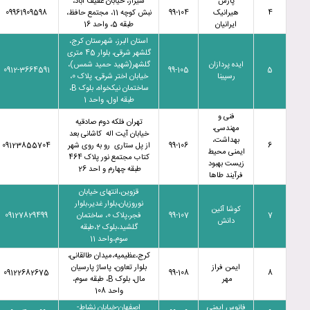
پارس
شیراز، خیابان عفیف آباد،
4
هیرانیک
99-104
نبش کوچه 11، مجتمع حافظ،
09961909598
ایرانیان
طبقه 5، واحد 16
استان البرز، شهرستان کرج،
گلشهر شرقی، بلوار 45 متری
ایده پردازان
گلشهر(شهید حمید شمس)،
0912-3664591
99-105
5
رسپینا
خیابان اختر شرقی، پلاک 0،
ساختمان نیکخواه، بلوک B،
طبقه اول، واحد 1
فنی و
تهران فلکه دوم صادقیه
مهندسی،
خیابان آیت اله کاشانی بعد
بهداشت،
6
99-106
از پل ستاری رو به روی شهر
09123855704
ایمنی محیط
کتاب مجتمع نور پلاک 464
زیست بهبود
طبقه چهارم و احد 26
فرآیند طاها
قزوین،انتهای خیابان
نوروزیان،بلوار غدیر،بلوار
کوشا آئین
7
99-107
فجر،پلاک 0، ساختمان
09127829499
دانش
گلشید،بلوک 2،طبقه
سوم،واحد 11
کرج،عظیمیه،میدان طالقانی،
ایمن فراز
بلوار تعاون، پاساژ پارسیان
09122682675
99-108
8
مهر
مال، بلوک B، طبقه سوم،
واحد 108
فانوس ایمنی
اصفهان-خیابان نشاط-