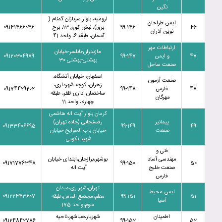
نگین
ارومیه، بلوار سربازان گمنام (
ایمن طراحان
46
99-146
برق)، نبش کوی 13، برج
09141466046
نوین آذران
آسمان، طبقه 6، واحد 41
ارتباطات مهر
مازندران-بابلسر-خیابان
47
و ایمن
99-147
09120304989
بهشتی-بهشتی 30
صنعت ساحل
اصفهان، خیابان آتشگاه،
صنعت آزمون
زهران، کوچه شهرداری،
48
فارس
99-148
09174429202
ساختمان اداری ظفر، طبقه
مهرگان
چهارم، واحد 11
کرمان بلوار آیت اله هاشمی
پیمانیر
رفسنجانی (جاده تهران)
09133406695
99-149
49
صنعت
خیابان باب الحوایج خیابان
شهید نکویی
فنی و
مهندسی آساد
بوشهر،برازجان،ابتدای خیابان
09171776348
99-150
50
صنعت خلیج
آیت اله
فارس
تهران،شهر ری،میدان
ایمن محیط
51
99-151
معلم،مجتمع الماس،طبقه
09122443607
آسیا
سوم،واحد 175
اطمینان
شهریار،صباشهر،ناحیه
09124842786
99-152
52