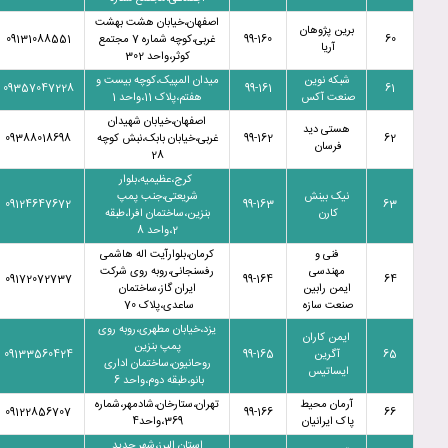
اصفهان،خیابان هشت بهشت
برین پژوهان
60
99-160
غربی،کوچه شماره 7 مجتمع
09131088551
آریا
کوثر،واحد 302
شبکه نوین
میدان المپیک،کوچه بیست و
09357047228
99-161
61
صنعت آکس
هفتم،پلاک 11،واحد 1
اصفهان،خیابان شهیدان
هستی دید
62
99-162
غربی،خیابان بابک،نبش کوچه
09388018698
فرسان
28
کرج،عظیمیه،بلوار
نیک بینش
شریعتی،جنب پمپ
09124647672
99-163
63
کارن
بنزین،ساختمان افرا،طبقه
2،واحد 8
فنی و
کرمان،بلوارآیت اله هاشمی
مهندسی
رفسنجانی،روبه روی شرکت
09172072737
99-164
64
ایمن رابین
ایران گاز،ساختمان
صنعت سازه
ساعدی،پلاک 70
یزد،خیابان مطهری،روبه روی
ایمن کاران
پمپ بنزین
65
آگرین
99-165
09133560424
روحانیون،ساختمان اداری
ایساتیس
بانو،طبقه دوم،واحد 6
آرمان محیط
تهران،ستارخان،شادمهر،شماره
09122856707
99-166
66
پاک ایرانیان
369،واحد4
استان البرز،شهر جدید