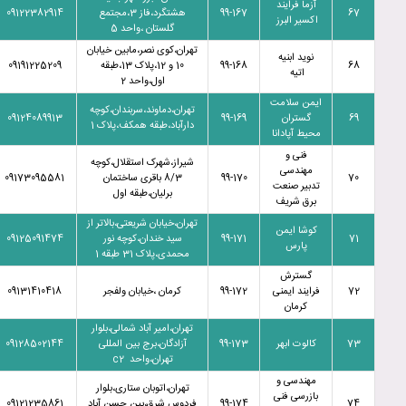
آزما فرایند
67
99-167
هشتگرد،فاز 3،مجتمع
09122382914
اکسیر البرز
گلستان ،واحد 5
تهران،کوی نصر،مابین خیابان
نوید ابنیه
68
99-168
10 و 12،پلاک 13،طبقه
09191225209
اتیه
اول،واحد 2
ایمن سلامت
تهران،دماوند،سربندان،کوچه
69
گستران
99-169
09124089913
دارآباد،طبقه همکف،پلاک 1
محیط آپادانا
فنی و
شیراز،شهرک استقلال،کوچه
مهندسی
70
99-170
8/3 باقری ساختمان
09173095581
تدبیر صنعت
برلیان،طبقه اول
برق شریف
تهران،خیابان شریعتی،بالاتر از
کوشا ایمن
71
99-171
سید خندان،کوچه نور
09125091474
پارس
محمدی،پلاک 31 طبقه 1
گسترش
72
فرایند ایمنی
99-172
کرمان ،خیابان ولفجر
09131410418
کرمان
تهران،امیر آباد شمالی،بلوار
73
کالوت ابهر
99-173
آزادگان،برج بین المللی
09128502144
تهران،واحد c2
مهندسی و
تهران،اتوبان ستاری،بلوار
بازرسی فنی
74
99-174
فردوس شرق،بین حسن آباد
09121235861