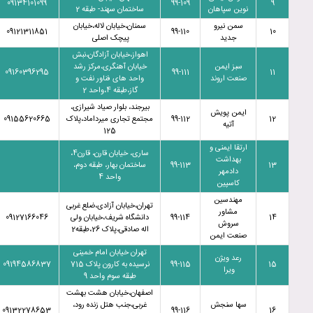
09134101099
99-109
9
نوین سپاهان
ساختمان سهند- طبقه 2
سمن نیرو
سمنان،خیابان لاله،خیابان
09121311851
99-110
10
جدید
پیچک اصلی
اهواز،خیابان آزادگان،نبش
سبز ایمن
خیابان آهنگری،مرکز رشد
09160396295
99-111
11
صنعت اروند
واحد های فناور نفت و
گاز،طبقه 4،واحد 2
بیرجند، بلوار صیاد شیرازی،
ایمن پویش
12
99-112
مجتمع تجاری میرداماد،پلاک
09155620665
آتیه
125
ارتقا ایمنی و
ساری، خیابان قارن، قارن4،
بهداشت
13
99-113
ساختمان بهار، طبقه دوم،
دادمهر
واحد 4
کاسپین
مهندسین
تهران،خیابان آزادی،ضلع غربی
مشاور
14
99-114
دانشگاه شریف،خیابان ولی
09127166046
سروش
اله صادقی،پلاک 26،طبقه2
صنعت ایمن
تهران خیابان امام خمینی
رعد ویژن
15
99-115
نرسیده به کارون پلاک 715
09194586837
ویرا
طبقه سوم واحد 9
اصفهان،خیابان هشت بهشت
سها سنجش
غربی،جنب هتل زنده رود،
09132278653
99-116
16