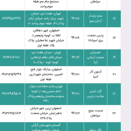
سپاهان
مجتمع جام جم،طبقه
سوم،واحد
تهران، هفت تیر، خیابان
سازه پایدار
17
99-117
شهید زیرک زاده، خیابان آرام،
09196953667
آرمان نیرو
پلاک 31، طبقه سوم، واحد 10
اصفهان، شهر دهاقان،
پارس صنعت
انقلاب، کوچه ولیعصر 1،
99-118
18
برق اسپادانا
خیابان شهید غلامعلیان، پلاک
25، طبقه اول
همیاران
تهران - میدان هفت تیر-
19
صنعت آرمانی
99-119
خیابان قائم مقام فراهانی-
09196706070
آرتا
کوچه الوند - پلاک 11
اصفهان، مبارکه، بلوار فتح
آزمون کار
20
99-120
المبین، ساختمان شهرداری،
09131359348
آسیا
طبقه اول
تهران،ملارد،صفادشت،بلوار
آژند ایمن
امام خمینی،بعد از کوچه
09123659508
99-121
21
سلامت پارس
ستوده،ساختمان ولیعصر،پلاک
441
اصفهان-زرین شهر-خیابان
صحت سنج
22
99-122
باهنر-نبش خیابان صنعت-
09132351183
سپاهان
پلاک137
گلستان،شهرستان گرگان
نگار پیشه
،خیابان ولیعصر،عدالت