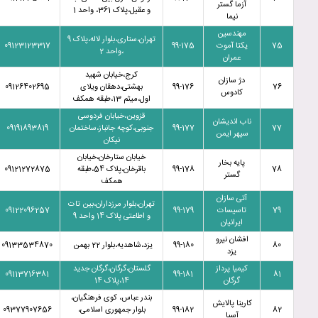
آزما گستر
و عقیل،پلاک 361، واحد 1
نیما
مهندسین
تهران،ستاری،بلوار لاله،پلاک 9
75
یکتا آموت
99-175
09123123317
،واحد 2
عمران
کرج،خیابان شهید
دژ سازان
76
99-176
بهشتی،دهقان ویلای
09126402695
کادوس
اول،میثم 13،طبقه همکف
قزوین،خیابان فردوسی
ناب اندیشان
77
99-177
جنوبی،کوچه جانباز،ساختمان
09191893819
سپهر ایمن
نیکان
خیابان ستارخان،خیابان
پایه بخار
78
99-178
باقرخان،پلاک 54،طبقه
09121272875
گستر
همکف
آتی سازان
تهران،بلوار مرزداران،بین تات
79
تاسیسات
99-179
09122096257
و اطاعتی پلاک 14 واحد 9
ایرانیان
افشان نیرو
80
99-180
یزد،شاهدیه،بلوار 22 بهمن
09133534870
یزد
کیمیا پرداز
گلستان،گرگان،گرگان جدید
09113716381
99-181
81
گرگان
14،پلاک 14
بندر عباس، کوی فرهنگیان،
کارینا پالایش
82
99-182
بلوار جمهوری اسلامی،
09377907656
آسیا