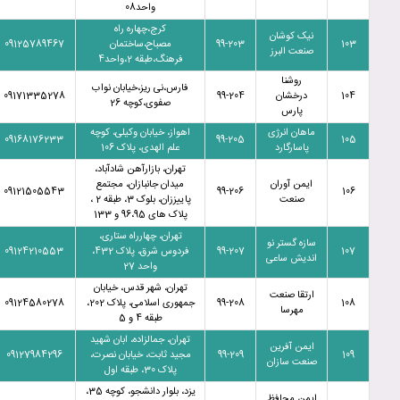
واحد08
کرج،چهاره راه
نیک کوشان
103
99-203
مصباح،ساختمان
09125789467
صنعت البرز
فرهنگ،طبقه 2،واحد4
روشنا
فارس،نی ریز،خیابان نواب
104
درخشان
99-204
09171335278
صفوی،کوچه 26
پارس
ماهان انرژی
اهواز، خیابان وکیلی، کوچه
09168176233
99-205
105
پاسارگارد
علم الهدی، پلاک 106
تهران، بازارآهن شادآباد،
ایمن آوران
میدان جانبازان، مجتمع
09121505543
99-206
106
صنعت
پاییززان، بلوک 3، طبقه 2 ،
پلاک های 96،95 و 133
تهران، چهارراه ستاری،
سازه گستر نو
107
99-207
فردوس شرق، پلاک 432،
09124210553
اندیش ساعی
واحد 27
تهران، شهر قدس، خیابان
ارتقا صنعت
108
99-208
جمهوری اسلامی، پلاک 202،
09124580278
مهرسا
طبقه 4 و 5
تهران، جمالزاده، ابان شهید
ایمن آفرین
109
99-209
مجید ثابت، خیابان نصرت،
09127984296
صنعت سازان
پلاک 30، طبقه اول
یزد، بلوار دانشجو، کوچه 35،
ایمن محافظ