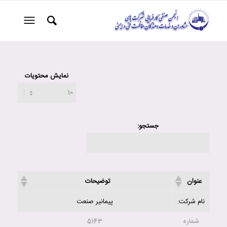
نمایش محتویات
جستجو:
عنوان
توضیحات
نام شرکت:
پیمانیر صنعت
شماره
5143