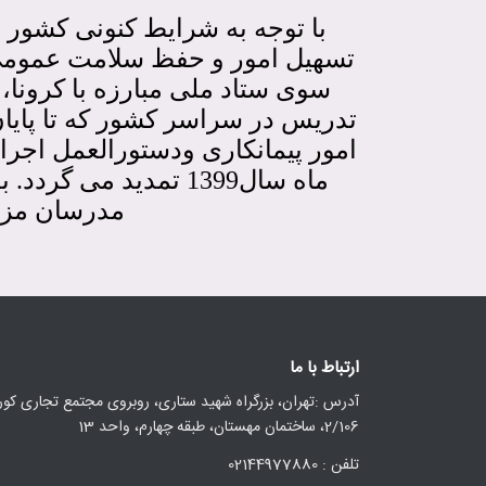
با توجه به شرایط کنونی کشور 
تسهیل امور و حفظ سلامت عمومی 
سوی ستاد ملی مبارزه با کرونا
تدریس در سراسر کشور
که تا پایان سال 1398 از این
امور پیمانکاری ودستورالعمل اجرای
ماه سال1399 تمدید می گردد. بدیهی
مدرسان مزبو
ارتباط با ما
آدرس :تهران، بزرگراه شهید ستاری، روبروی مجتمع تجاری کورو
2/106، ساختمان مهستان، طبقه چهارم، واحد 13
تلفن : 02144977880