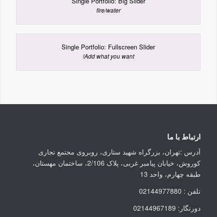
Single Portfolio: Big Slider
fire/water
Single Portfolio: Fullscreen Slider
Add what you want!
ارتباط با ما
آدرس :تهران، بزرگراه شهید ستاری، روبروی مجتمع تجاری
کوروش، خیابان پیامبر غربی، پلاک 2/106، ساختمان مهستان،
طبقه چهارم، واحد 13
تلفن : 02144977880
دورنگار: 02144967189