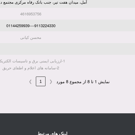
آمل، میدان هفت تیر، جنب بانک رفاه مرکزی مجتمع دا
4616953756
9113224330----01144259939
محسن کیانی
1-ارزیابی ایمنی برق و تاسیسات الکتریکی
2-سامانه های اعلام و اطفای حریق
نمایش 1 تا 8 از مجموع 8 مورد
❯
1
❮
لینک های مرتبط