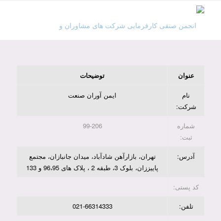
عنوان
توضیحات
نام
ایمن آوران صنعت
شرکت:
شماره
99-206
ثبت:
آدرس:
تهران، بازارآهن شادآباد، میدان جانبازان، مجتمع
پاییززان، بلوک 3، طبقه 2 ، پلاک های 96،95 و 133
کد پستی:
تلفن:
021-66314333