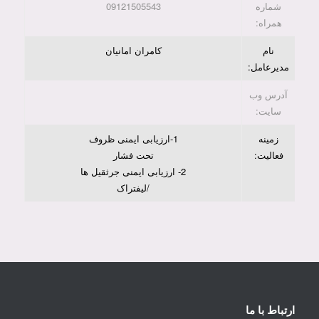
شماره
09121505543
همراه:
نام
کامران امانیان
مدیرعامل:
آدرس وب
سایت:
زمینه
1-ارزیابی ایمنی ظروف
فعالیت:
تحت فشار
2- ارزیابی ایمنی جرثقیل ها
/لیفتراک
ارتباط با ما