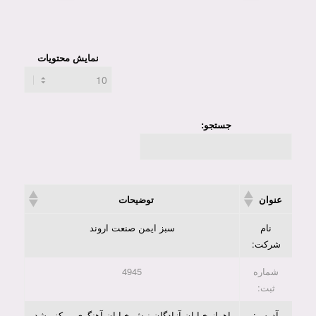
نمایش محتویات
جستجو:
عنوان
توضیحات
نام
سبز ایمن صنعت اروند
شرکت:
شماره
4945
ثبت:
آدرس:
اهواز،خیابان آزادگان،نبش خیابان آهنگری،مرکز رشد