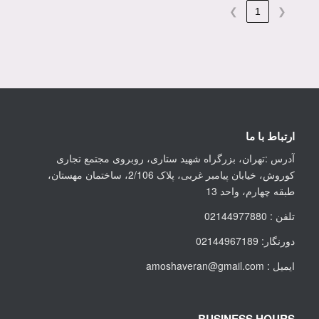
❯
1
❮
ارتباط با ما
آدرس :تهران، بزرگراه شهید ستاری، روبروی مجتمع تجاری
کوروش، خیابان پیامبر غربی، پلاک 2/106، ساختمان مهستان،
طبقه چهارم، واحد 13
تلفن : 02144977880
دورنگار: 02144967189
ایمیل : amoshaveran@gmail.com
BUSINESS HOURS