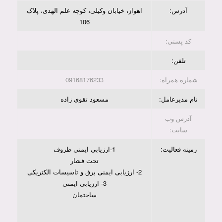
آدرس:
اهواز، خیابان وکیلی، کوچه علم الهدی، پلاک
106
کد پستی:
تلفن:
شماره همراه:
09168176233
نام مدیرعامل:
مسعود تقوی زاده
آدرس وب
سایت:
زمینه فعالیت:
1-ارزیابی ایمنی ظروف
تحت فشار
2- ارزیابی ایمنی برق و تاسیسات الکتریکی
3- ارزیابی ایمنی
ساختمان