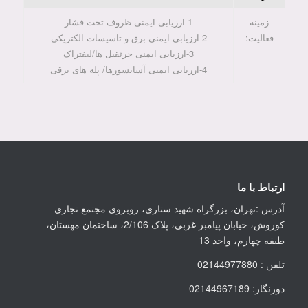
زمینه
1-ارزیابی ایمنی ظروف تحت فشار
فعالیت:
2-ارزیابی ایمنی برق و تاسیسات الکتریکی
3-ارزیابی ایمنی جرثقیل ها/لیفتراک
4-ارزیابی ایمنی آسانسورها/ پله های برقی
ارتباط با ما
آدرس :تهران، بزرگراه شهید ستاری، روبروی مجتمع تجاری
کوروش، خیابان پیامبر غربی، پلاک 2/106، ساختمان مهستان،
طبقه چهارم، واحد 13
تلفن : 02144977880
دورنگار: 02144967189