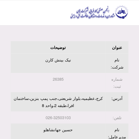
عنوان
توضیحات
نام
نیک بینش کارن
شرکت:
شماره
26385
ثبت:
آدرس:
کرج،عظیمیه،بلوار شریعتی،جنب پمپ بنزین،ساختمان
افرا،طبقه 2،واحد 8
تلفن:
026-32503103
نام
حسین جهانشاهلو
مدیرعامل: