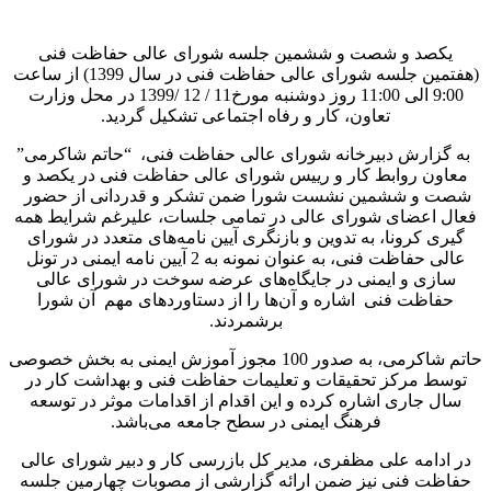
یکصد و شصت و ششمین جلسه شورای ‌عالی حفاظت فنی
(هفتمین جلسه شورای عالی حفاظت فنی در سال 1399) از ساعت
9:00 الی 11:00 روز دوشنبه مورخ11 / 12 /1399 در محل وزارت
تعاون، کار و رفاه اجتماعی تشکیل گردید.
به گزارش دبیرخانه شورای عالی حفاظت فنی، “حاتم شاکرمی”
معاون روابط کار و رییس شورای‌ عالی حفاظت فنی در یکصد و
شصت و ششمین نشست شورا ضمن تشکر و قدردانی از حضور
فعال اعضای شورای عالی در تمامی جلسات، علیرغم شرایط همه
گیری کرونا، به تدوین و بازنگری آیین نامه‌های متعدد در شورای
عالی حفاظت فنی، به عنوان نمونه به 2 آیین نامه ایمنی در تونل
سازی و ایمنی در جایگاه‌های عرضه سوخت در شورای عالی
حفاظت فنی اشاره و آن‌ها را از دستاوردهای مهم آن شورا
برشمردند.
حاتم شاکرمی، به صدور 100 مجوز آموزش ایمنی به بخش خصوصی
توسط مرکز تحقیقات و تعلیمات حفاظت فنی و بهداشت کار در
سال جاری اشاره کرده و این اقدام از اقدامات موثر در توسعه
فرهنگ ایمنی در سطح جامعه می‌باشد.
در ادامه علی مظفری، مدیر کل بازرسی کار و دبیر شورای ‌عالی
حفاظت فنی نیز ضمن ارائه گزارشی از مصوبات چهارمین جلسه